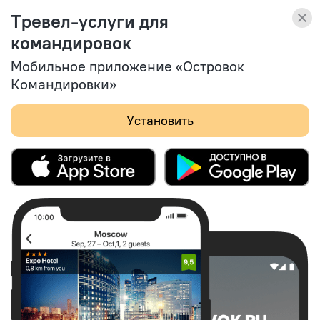
Островок Командировки
Тревел-услуги для
Тревел-услуги
Смотреть
для командировок
командировок
(164)
Мобильное приложение «Островок
Командировки»
Установить
Апартаменты А6 у Эрмитажа
Супер
9,6