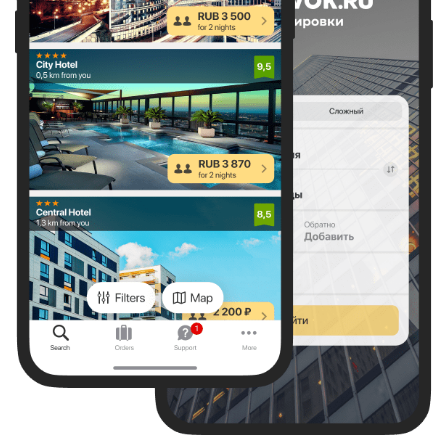
15 отзывов
Черноморский переулок, д.3, Санкт-Петербург
397 м
от центра
494 м
от метро Адмиралтейская
Показать на карте
Что ещё есть рядом?
Даты не выбраны
Если не знаете конкретные даты,
выберите примерные числа,
чтобы сориентироваться по цене.
Выбрать даты