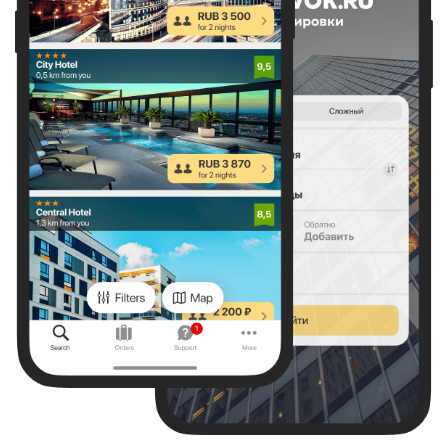
Отель Airportcity Plaza St.Petersburg
Супер
9,0
620 отзывов
Улица Стартовая 6 А, Санкт-Петербург
14,8 км
от центра
3,5 км
от метро Звёздная
Показать на карте
Что ещё есть рядом?
Даты не выбраны
Если не знаете конкретные даты,
выберите примерные числа,
чтобы сориентироваться по цене.
Выбрать даты