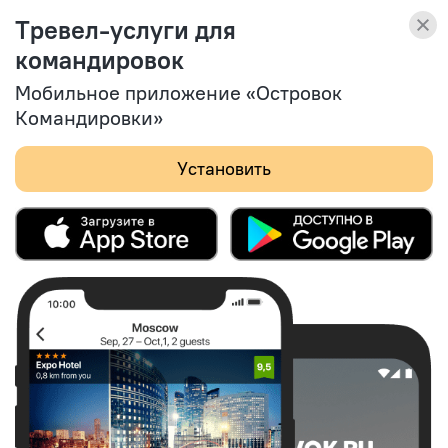
Островок Командировки
Тревел-услуги для
Тревел-услуги
Смотреть
для командировок
командировок
(164)
Мобильное приложение «Островок
Командировки»
Установить