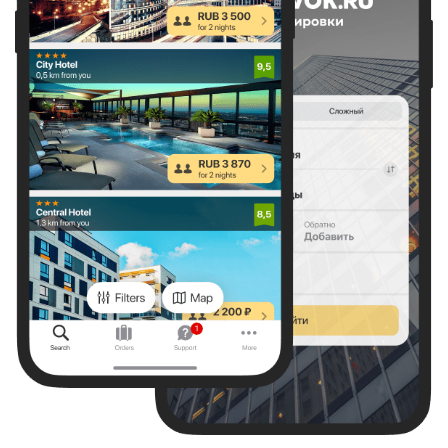
Отель Маск Пятигорск
Супер
9,3
212 отзывов
1-й км Георгиевского шоссе, Пятигорск
5,7 км
от центра
Показать на карте
Что ещё есть рядом?
Даты не выбраны
Если не знаете конкретные даты,
выберите примерные числа,
чтобы сориентироваться по цене.
Выбрать даты