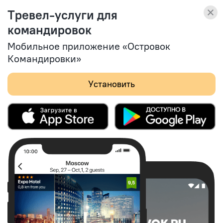
Островок Командировки
Тревел-услуги для
Тревел-услуги
Смотреть
для командировок
командировок
(164)
Мобильное приложение «Островок
Командировки»
Установить