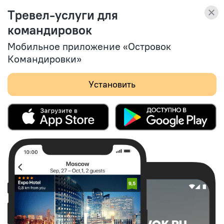
Островок Командировки
Тревел-услуги для
Тревел-услуги
Смотреть
для командировок
командировок
(164)
Мобильное приложение «Островок
Командировки»
Установить
Legenda Аэро Отель