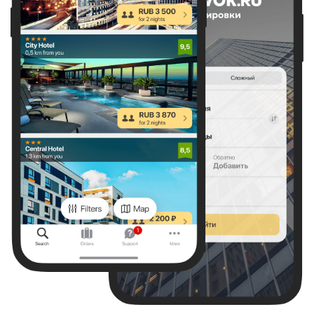
Отлично
8,9
40 отзывов
аэропорт Красноярск имени Д.А. Хворостовского, 1/1, Емельяново
12,8 км
от центра
Показать на карте
Что ещё есть рядом?
Даты не выбраны
Если не знаете конкретные даты,
выберите примерные числа,
чтобы сориентироваться по цене.
Выбрать даты